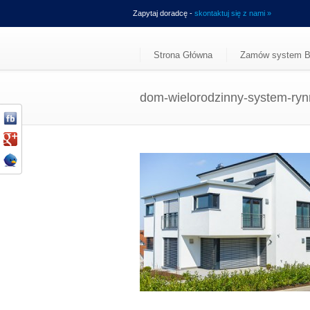
Zapytaj doradcę -
skontaktuj się z nami »
Strona Główna
Zamów system B
dom-wielorodzinny-system-ry