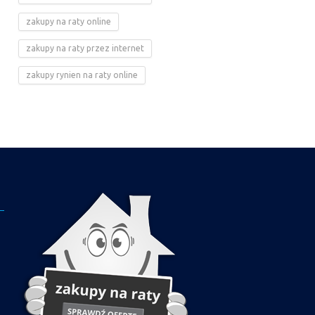
zakupy na raty online
zakupy na raty przez internet
zakupy rynien na raty online