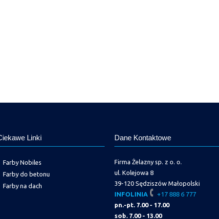
Ciekawe Linki
Dane Kontaktowe
Firma Żelazny sp. z o. o.
Farby Nobiles
ul. Kolejowa 8
Farby do betonu
39-120 Sędziszów Małopolski
Farby na dach
INFOLINIA
+17 888 6 777
pn.-pt. 7.00 - 17.00
sob. 7.00 - 13.00