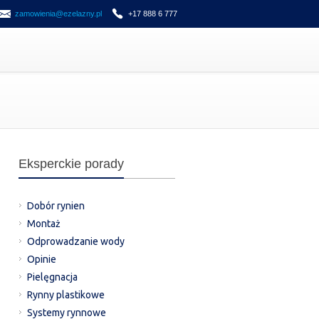
zamowienia@ezelazny.pl
+17 888 6 777
Eksperckie porady
Dobór rynien
Montaż
Odprowadzanie wody
Opinie
Pielęgnacja
Rynny plastikowe
Systemy rynnowe