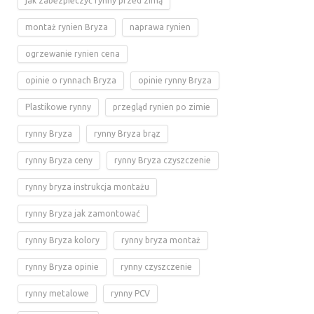
jak zabezpieczyć rynny przed zimą
montaż rynien Bryza
naprawa rynien
ogrzewanie rynien cena
opinie o rynnach Bryza
opinie rynny Bryza
Plastikowe rynny
przegląd rynien po zimie
rynny Bryza
rynny Bryza brąz
rynny Bryza ceny
rynny Bryza czyszczenie
rynny bryza instrukcja montażu
rynny Bryza jak zamontować
rynny Bryza kolory
rynny bryza montaż
rynny Bryza opinie
rynny czyszczenie
rynny metalowe
rynny PCV