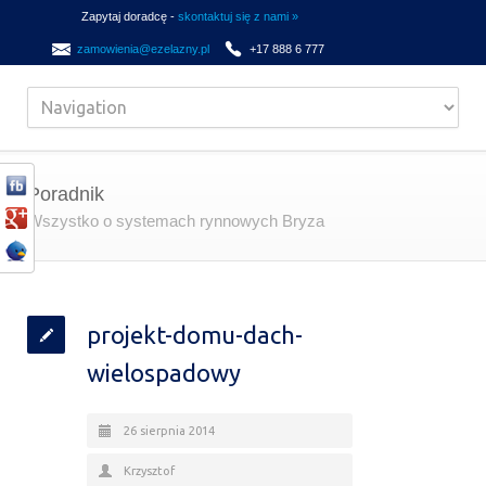
Zapytaj doradcę -
skontaktuj się z nami »
zamowienia@ezelazny.pl
+17 888 6 777
Poradnik
Wszystko o systemach rynnowych Bryza
projekt-domu-dach-
wielospadowy
26 sierpnia 2014
Krzysztof